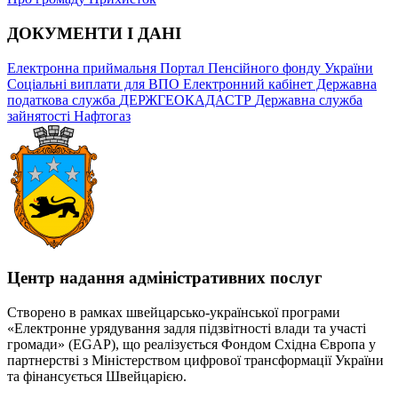
ДОКУМЕНТИ І ДАНІ
Електронна приймальня
Портал Пенсійного фонду України
Соціальні виплати для ВПО
Електронний кабінет Державна
податкова служба
ДЕРЖГЕОКАДАСТР
Державна служба
зайнятості
Нафтогаз
Центр надання адміністративних послуг
Створено в рамках швейцарсько-української програми
«Електронне урядування задля підзвітності влади та участі
громади» (EGAP), що реалізується Фондом Східна Європа у
партнерстві з Міністерством цифрової трансформації України
та фінансується Швейцарією.