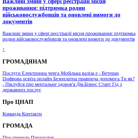
Важливі зміни у сфері реєстрації місця
проживання: підтримка родин
військовослужбовців та оновлені вимоги до
документів
Важливі зміни у сфері реєстрації місця проживання: підтримка
родин військовослужбовців та оновлені вимоги до документів
↑
ГРОМАДЯНАМ
Послуги
Електронна черга
Мобільна валіза
е - Ветеран
Цифрова освіта онлайн
Безоплатна правнича допомога
Ти як?
- Піклуйся про ментальне здоров'я
Дія.Бізнес Старт
Гід з
державних послуг
Про ЦНАП
Команда
Контакти
ГРОМАДА
Про громаду
Прихисток