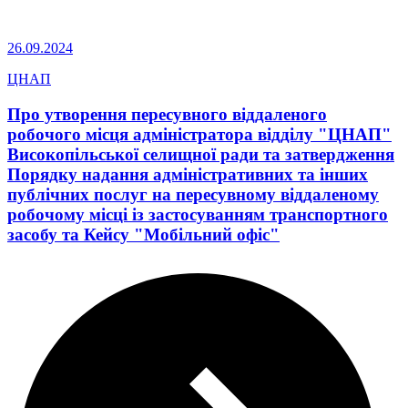
26.09.2024
ЦНАП
Про утворення пересувного віддаленого
робочого місця адміністратора відділу "ЦНАП"
Високопільської селищної ради та затвердження
Порядку надання адміністративних та інших
публічних послуг на пересувному віддаленому
робочому місці із застосуванням транспортного
засобу та Кейсу "Мобільний офіс"