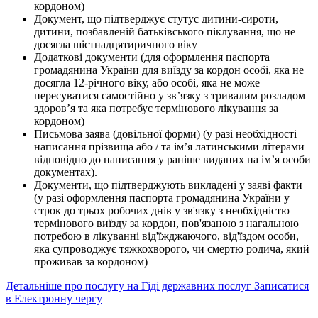
кордоном)
Документ, що підтверджує стутус дитини-сироти,
дитини, позбавленій батьківського піклування, що не
досягла шістнадцятиричного віку
Додаткові документи (для оформлення паспорта
громадянина України для виїзду за кордон особі, яка не
досягла 12-річного віку, або особі, яка не може
пересуватися самостійно у зв’язку з тривалим розладом
здоров’я та яка потребує термінового лікування за
кордоном)
Письмова заява (довільної форми) (у разі необхідності
написання прізвища або / та ім’я латинськими літерами
відповідно до написання у раніше виданих на ім’я особи
документах).
Документи, що підтверджують викладені у заяві факти
(у разі оформлення паспорта громадянина України у
строк до трьох робочих днів у зв'язку з необхідністю
термінового виїзду за кордон, пов'язаною з нагальною
потребою в лікуванні від'їжджаючого, від'їздом особи,
яка супроводжує тяжкохворого, чи смертю родича, який
проживав за кордоном)
Детальніше про послугу на Гіді державних послуг
Записатися
в Електронну чергу