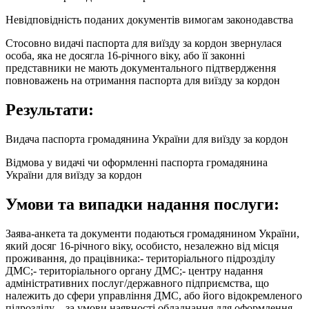
Невідповідність поданих документів вимогам законодавства
Стосовно видачі паспорта для виїзду за кордон звернулася
особа, яка не досягла 16-річного віку, або її законні
представники не мають документального підтвердження
повноважень на отримання паспорта для виїзду за кордон
Результати:
Видача паспорта громадянина України для виїзду за кордон
Відмова у видачі чи оформленні паспорта громадянина
України для виїзду за кордон
Умови та випадки надання послуги:
Заява-анкета та документи подаються громадянином України,
який досяг 16-річного віку, особисто, незалежно від місця
проживання, до працівника:- територіального підрозділу
ДМС;- територіального органу ДМС;- центру надання
адміністративних послуг/державного підприємства, що
належить до сфери управління ДМС, або його відокремленого
підрозділу – за умови наявності обладнання для оформлення