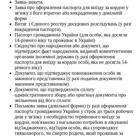
Заява- анкета.
Заява про оформлення паспорта для виїзду за кордон у
зв'язку з його втратою або викраденням у довільній
формі
Витяг з Єдиного реєстру досудових розслідувань (у разі
викрадення паспорта).
Паспорт громадянина України (для особи, яка досягла
14-річного віку та проживає в Україні)
Свідоцтво про народження або документ, що
підтверджує факт народження, виданий компетентними
органами іноземної держави (у разі оформлення
паспорта для виїзду за кордон особі, яка не досягла 14-
річного віку)
Документ, що підтверджує повноваження особи як
законного представника (у разі подання документів
законним представником)
Документи, що підтверджують сплату
адміністративного збору, або оригінал документа про
звільнення від його сплати
Письмова заява (довільної форми) (у разі оформлення
паспорта громадянина України у строк до трьох робочих
днів у зв'язку з необхідністю термінового виїзду за
кордон, пов'язаною з нагальною потребою в лікуванні
від'їжджаючого, від'їздом особи, яка супроводжує
тяжкохворого, чи смертю родича, який проживав за