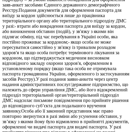
заяв-анкет засобами Єдиного державного демографічного
Реєстру.Подання документів для оформлення паспорта для
виїзду за кордон здійснюється лише до працівника
територіального органу або територіального підрозділу ДМС
у разі:- втрати або викрадення паспорта для виїзду за кордон,
або виникнення обставин (подій), у зв'язку з якими він
підлягає обміну, під час перебування в Україні особи, яка
постійно проживає за кордоном;- якщо особа не може
пересуватися самостійно у зв'язку із тривалим розладом
здоров'я та якщо особа потребує термінового лікування за
кордоном, що підтверджується медичним висновком
відповідного закладу охорони здоров'я, оформленим в
установленому порядку (якщо така особа не отримувала
паспорта громадянина України, оформленого із застосуванням
засобів Реєстру).У разі подання заяви-анкети через центр
надання адміністративних послуг/державне підприємство, що
належить до сфери управління ДМС, або його відокремлений
підрозділ територіальний орган/територіальний підрозділ
ДМС надсилає письмове повідомлення про прийняте рішення
до відповідного суб’єкта для подальшого вручення
заявнику.Особа або її законний представник має право
повторно звернутися в разі зміни або усунення обставин, у
зв’язку з якими йому було відмовлено в прийнятті документів,
оформленні чи видачі паспорта для видачі паспорта. У разі