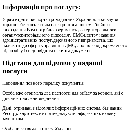
Інформація про послугу:
У разі втрати паспорта громадянина України для виїзду за
кордон з безконтактним електронним носієм або його
викрадення Вам потрібно звернутись до територіального
органу/територіального підрозділу ДМС/центру надання
адміністративних послуг/державного підприємства, що
належить до сфери управління ДМС, або його відокремленого
підрозділу із відповідним пакетом документів.
Підстави для відмови у наданні
послуги
Неподання повного переліку документів
Особа вже отримала два паспорти для виїзду за кордон, які є
дійсними на день звернення
Дані, отримані з відомчих інформаційних систем, баз даних
Реєстру, картотек, не підтверджують інформацію, надану
заявником
Особа не є громадянином України