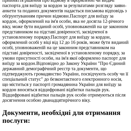
прийняття рішення про відмову в оформленні чи видачі
паспорта для виїзду за кордон за результатами розгляду заяви-
анкети та поданих документів надається письмова відповідь з
обґрунтуванням причин відмови.Паспорт для виїзду за
кордон, оформлений на ім'я особи, яка не досягла 12-річного
віку, може бути виданий особі, уповноваженій на це законним
представником на підставі довіреності, засвідченої в
установленому порядку.Паспорт для виїзду за кордон,
оформлений особі у віці від 12 до 16 років, може бути виданий
особі, уповноваженій на це законним представником на
підставі довіреності, засвідченої в установленому порядку, за
умови присутності особи, на ім'я якої оформлено паспорт для
виїзду за кордон.Відповідно до Закону України "Про Єдиний
державний демографічний реєстр та документи, що
підтверджують громадянство України, посвідчують особу чи її
спеціальний статус" до безконтактного електронного носія,
що міститься у паспорті громадянина України для виїзду за
кордон вносяться відцифровані відбитки пальців рук.
Відцифровані відбитки пальців рук особи отримуються після
досягнення особою дванадцятирічного віку.
Документи, необхідні для отримання
послуги: