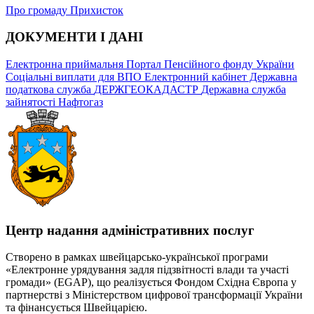
Про громаду
Прихисток
ДОКУМЕНТИ І ДАНІ
Електронна приймальня
Портал Пенсійного фонду України
Соціальні виплати для ВПО
Електронний кабінет Державна
податкова служба
ДЕРЖГЕОКАДАСТР
Державна служба
зайнятості
Нафтогаз
Центр надання адміністративних послуг
Створено в рамках швейцарсько-української програми
«Електронне урядування задля підзвітності влади та участі
громади» (EGAP), що реалізується Фондом Східна Європа у
партнерстві з Міністерством цифрової трансформації України
та фінансується Швейцарією.