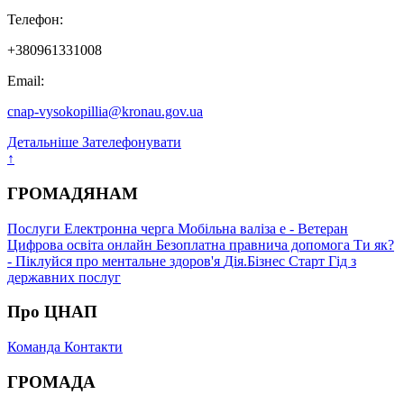
Телефон:
+380961331008
Email:
cnap-vysokopillia@kronau.gov.ua
Детальніше
Зателефонувати
↑
ГРОМАДЯНАМ
Послуги
Електронна черга
Мобільна валіза
е - Ветеран
Цифрова освіта онлайн
Безоплатна правнича допомога
Ти як?
- Піклуйся про ментальне здоров'я
Дія.Бізнес Старт
Гід з
державних послуг
Про ЦНАП
Команда
Контакти
ГРОМАДА