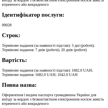
виїзду за кордон з безконтактним електронним носієм замість
втраченого або викраденого
Ідентифікатор послуги:
00028
Строк:
Термінове надання (за наявності підстав): 3 дні (робочі);
Термінове надання: 7 днів (робочі); 20 днів (робочі)
Вартість:
Термінове надання (за наявності підстав): 1682.0 UAH;
Термінове надання: 1682.0 UAH; 1042.0 UAH
Повна назва:
Оформлення і видача паспорта громадянина України для
виїзду за кордон з безконтактним електронним носієм замість
втраченого або викраденого