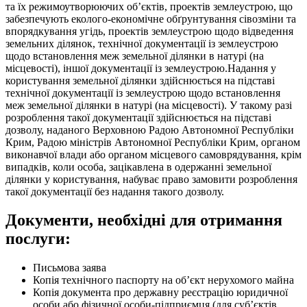
та їх режимоутворюючих об’єктів, проектів землеустрою, що
забезпечують еколого-економічне обґрунтування сівозміни та
впорядкування угідь, проектів землеустрою щодо відведення
земельних ділянок, технічної документації із землеустрою
щодо встановлення меж земельної ділянки в натурі (на
місцевості), іншої документації із землеустрою.Надання у
користування земельної ділянки здійснюється на підставі
технічної документації із землеустрою щодо встановлення
меж земельної ділянки в натурі (на місцевості). У такому разі
розроблення такої документації здійснюється на підставі
дозволу, наданого Верховною Радою Автономної Республіки
Крим, Радою міністрів Автономної Республіки Крим, органом
виконавчої влади або органом місцевого самоврядування, крім
випадків, коли особа, зацікавлена в одержанні земельної
ділянки у користування, набуває право замовити розроблення
такої документації без надання такого дозволу.
Документи, необхідні для отримання
послуги:
Письмова заява
Копія технічного паспорту на об’єкт нерухомого майна
Копія документа про державну реєстрацію юридичної
особи або фізичної особи-підприємця (для суб’єктів