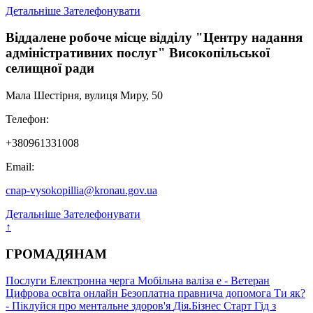
Детальніше
Зателефонувати
Віддалене робоче місце відділу "Центру надання
адміністративних послуг" Високопільської
селищної ради
Мала Шестірня, вулиця Миру, 50
Телефон:
+380961331008
Email:
cnap-vysokopillia@kronau.gov.ua
Детальніше
Зателефонувати
↑
ГРОМАДЯНАМ
Послуги
Електронна черга
Мобільна валіза
е - Ветеран
Цифрова освіта онлайн
Безоплатна правнича допомога
Ти як?
- Піклуйся про ментальне здоров'я
Дія.Бізнес Старт
Гід з