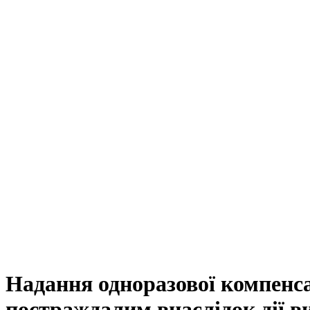
Надання одноразової компенсац
постраждалим внаслідок дії в