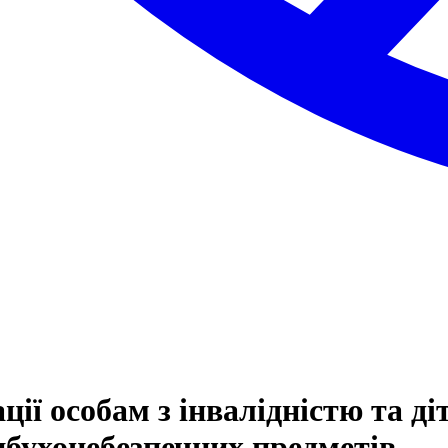
ії особам з інвалідністю та діт
ибухонебезпечних предметів