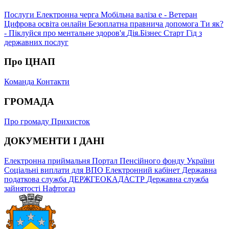
Послуги
Електронна черга
Мобільна валіза
е - Ветеран
Цифрова освіта онлайн
Безоплатна правнича допомога
Ти як?
- Піклуйся про ментальне здоров'я
Дія.Бізнес Старт
Гід з
державних послуг
Про ЦНАП
Команда
Контакти
ГРОМАДА
Про громаду
Прихисток
ДОКУМЕНТИ І ДАНІ
Електронна приймальня
Портал Пенсійного фонду України
Соціальні виплати для ВПО
Електронний кабінет Державна
податкова служба
ДЕРЖГЕОКАДАСТР
Державна служба
зайнятості
Нафтогаз