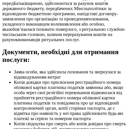
передБатьківщиною, здійснюються за рахунок коштів
державного бюджету, передбачених Мінсоцполітики за
відповідною бюджетною програмою, напідставі договору-
замовлення про організацію та проведенняпоховання,
укладеного виконавцем волевиявлення або особою,
яказобов’язалася поховати померлого, з ритуальною службою
чисільським головою, шляхом перерахування коштів на
рахуноквиконавців ритуальних послуг.
Документи, необхідні для отримання
послуги:
Заява особи, яка здійснила поховання та звернулася за
відшкодуванням витрат
Копія довідки про присвоєння реєстраційного номера
облікової картки платника податків заявника або, якщо
особа через свої релігійні переконання відмовилася від
прийняття реєстраційного номера облікової картки
платника податків та повідомила про це відповідний
контролюючий орган, копії сторінки паспорта, де є
відмітка про наявність у неї права здійснювати будь-які
платежі за серією та номером паспорта
Копія свідоцтва про смерть або копія довідки про смерть
учасника бойових дій, постраждалого учасника