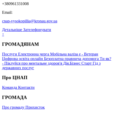
+380961331008
Email:
cnap-vysokopillia@kronau.gov.ua
Детальніше
Зателефонувати
↑
ГРОМАДЯНАМ
Послуги
Електронна черга
Мобільна валіза
е - Ветеран
Цифрова освіта онлайн
Безоплатна правнича допомога
Ти як?
- Піклуйся про ментальне здоров'я
Дія.Бізнес Старт
Гід з
державних послуг
Про ЦНАП
Команда
Контакти
ГРОМАДА
Про громаду
Прихисток