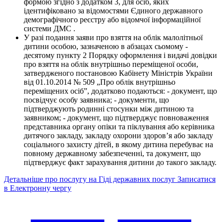
формою згідно з додатком 3, для осіб, яких
ідентифіковано за відомостями Єдиного державного
демографічного реєстру або відомчої інформаційної
системи ДМС .
У разі подання заяви про взяття на облік малолітньої
дитини особою, зазначеною в абзацах сьомому -
десятому пункту 2 Порядку оформлення і видачі довідки
про взяття на облік внутрішньо переміщеної особи,
затвердженого постановою Кабінету Міністрів України
від 01.10.2014 № 509 „Про облік внутрішньо
переміщених осіб”, додатково подаються: - документ, що
посвідчує особу заявника; - документи, що
підтверджують родинні стосунки між дитиною та
заявником; - документ, що підтверджує повноваження
представника органу опіки та піклування або керівника
дитячого закладу, закладу охорони здоров’я або закладу
соціального захисту дітей, в якому дитина перебуває на
повному державному забезпеченні, та документ, що
підтверджує факт зарахування дитини до такого закладу.
Детальніше про послугу на Гіді державних послуг
Записатися
в Електронну чергу