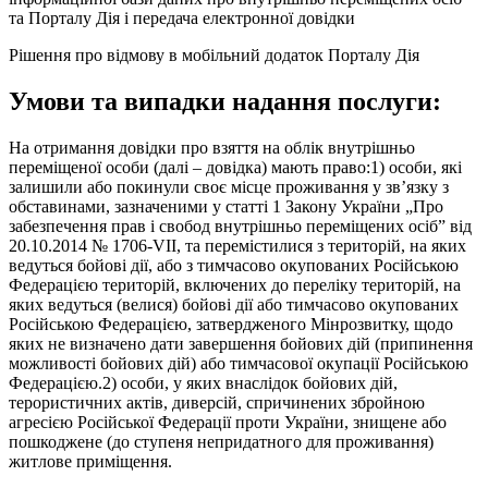
та Порталу Дія і передача електронної довідки
Рішення про відмову в мобільний додаток Порталу Дія
Умови та випадки надання послуги:
На отримання довідки про взяття на облік внутрішньо
переміщеної особи (далі – довідка) мають право:1) особи, які
залишили або покинули своє місце проживання у зв’язку з
обставинами, зазначеними у статті 1 Закону України „Про
забезпечення прав і свобод внутрішньо переміщених осіб” від
20.10.2014 № 1706-VII, та перемістилися з територій, на яких
ведуться бойові дії, або з тимчасово окупованих Російською
Федерацією територій, включених до переліку територій, на
яких ведуться (велися) бойові дії або тимчасово окупованих
Російською Федерацією, затвердженого Мінрозвитку, щодо
яких не визначено дати завершення бойових дій (припинення
можливості бойових дій) або тимчасової окупації Російською
Федерацією.2) особи, у яких внаслідок бойових дій,
терористичних актів, диверсій, спричинених збройною
агресією Російської Федерації проти України, знищене або
пошкоджене (до ступеня непридатного для проживання)
житлове приміщення.