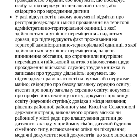
особу та підтверджує її спеціальний статус, або
свідоцтво про народження дитини.
У разі відсутності в такому документі відмітки про
реєстрацію/декларації місця проживання на території
адміністративно-територіальної одиниці, з якої
здійснюється внутрішнє переміщення - надаються
докази, що підтверджують факт проживання на
території адміністративно-територіальної одиниці, з якої
здійснюється внутрішнє переміщення, на день
виникнення обставин, що спричинили внутрішнє
переміщення (військовий квиток з відомостями щодо
проходження військової служби; трудова книжка із
записами про трудову діяльність; документ, що
підтверджує право власності на рухоме або нерухоме
майно; свідоцтво про базову загальну середню освіту;
атестат про повну загальну середню освіту; документ
про професійно-технічну освіту; документ про вищу
освіту (науковий ступінь); довідка з місця навчання;
рішення районної, районної у мм. Києві чи Севастополі
держадміністрації, виконавчого органу міської чи
районної у місті ради про влаштування дитини до
дитячого закладу, у прийомну сім’ю, дитячий будинок
сімейного типу, встановлення опіки чи піклування;
медичні документи; копії документів, до яких вносилися