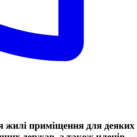
я жилі приміщення для деяких
 інших держав, а також членів