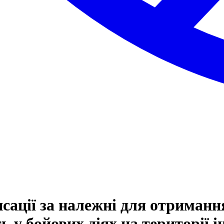
сації за належні для отриманн
ть у бойових діях на території