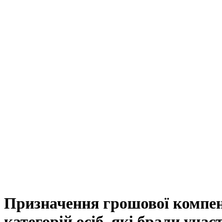
Призначення грошової компен
категорій осіб, які брали учас