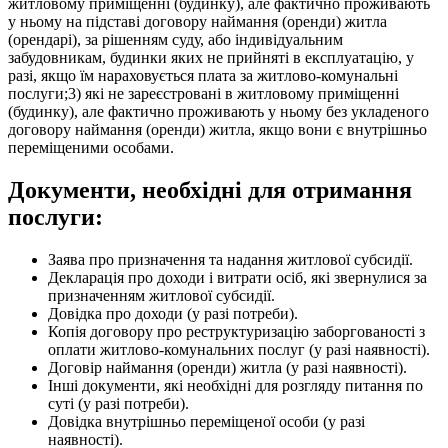
житловому приміщенні (будинку), але фактично проживають
у ньому на підставі договору наймання (оренди) житла
(орендарі), за рішенням суду, або індивідуальним
забудовникам, будинки яких не прийняті в експлуатацію, у
разі, якщо їм нараховується плата за житлово-комунальні
послуги;3) які не зареєстровані в житловому приміщенні
(будинку), але фактично проживають у ньому без укладеного
договору наймання (оренди) житла, якщо вони є внутрішньо
переміщеними особами.
Документи, необхідні для отримання
послуги:
Заява про призначення та надання житлової субсидії.
Декларація про доходи і витрати осіб, які звернулися за
призначенням житлової субсидії.
Довідка про доходи (у разі потреби).
Копія договору про реструктуризацію заборгованості з
оплати житлово-комунальних послуг (у разі наявності).
Договір наймання (оренди) житла (у разі наявності).
Інші документи, які необхідні для розгляду питання по
суті (у разі потреби).
Довідка внутрішньо переміщеної особи (у разі
наявності).