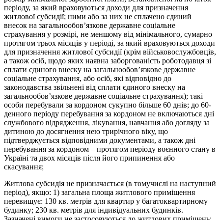
періоду, за який враховуються доходи для призначення
житлової субсидії; ними або за них не сплачено єдиний
внесок на загальнообов’язкове державне соціальне
страхування у розмірі, не меншому від мінімального, сумарно
протягом трьох місяців у періоді, за який враховуються доходи
для призначення житлової субсидії (крім військовослужбовців,
а також осіб, щодо яких наявна заборгованість роботодавця зі
сплати єдиного внеску на загальнообов’язкове державне
соціальне страхування, або осіб, які відповідно до
законодавства звільнені від сплати єдиного внеску на
загальнообов’язкове державне соціальне страхування); такі
особи перебували за кордоном сукупно більше 60 днів; до 60-
денного періоду перебування за кордоном не включаються дні
службового відрядження, лікування, навчання або догляду за
дитиною до досягнення нею трирічного віку, що
підтверджується відповідними документами, а також дні
перебування за кордоном – протягом періоду воєнного стану в
Україні та двох місяців після його припинення або
скасування;
Житлова субсидія не призначається (в томучислі на наступний
період), якщо: 1) загальна площа житлового приміщення
перевищує: 130 кв. метрів для квартир у багатоквартирному
будинку; 230 кв. метрів для індивідуальних будинків.
Зазначені вимоги не застосовуються до житлових приміщень: