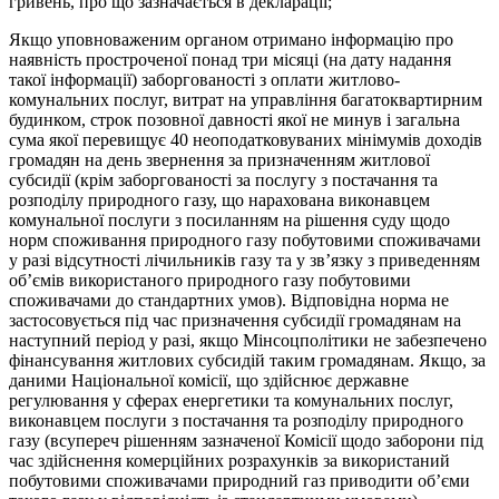
гривень, про що зазначається в декларації;
Якщо уповноваженим органом отримано інформацію про
наявність простроченої понад три місяці (на дату надання
такої інформації) заборгованості з оплати житлово-
комунальних послуг, витрат на управління багатоквартирним
будинком, строк позовної давності якої не минув і загальна
сума якої перевищує 40 неоподатковуваних мінімумів доходів
громадян на день звернення за призначенням житлової
субсидії (крім заборгованості за послугу з постачання та
розподілу природного газу, що нарахована виконавцем
комунальної послуги з посиланням на рішення суду щодо
норм споживання природного газу побутовими споживачами
у разі відсутності лічильників газу та у зв’язку з приведенням
об’ємів використаного природного газу побутовими
споживачами до стандартних умов). Відповідна норма не
застосовується під час призначення субсидії громадянам на
наступний період у разі, якщо Мінсоцполітики не забезпечено
фінансування житлових субсидій таким громадянам. Якщо, за
даними Національної комісії, що здійснює державне
регулювання у сферах енергетики та комунальних послуг,
виконавцем послуги з постачання та розподілу природного
газу (всупереч рішенням зазначеної Комісії щодо заборони під
час здійснення комерційних розрахунків за використаний
побутовими споживачами природний газ приводити об’єми