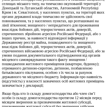
селищах міського типу, на тимчасово окупованій території у
Донецькій та Луганській областях, Автономній Республіці
Крим і м. Севастополі, у населених пунктах, на території яких
органи державної влади тимчасово не здійснюють свої
повноваження, та у населених пунктах, що розташовані на
лінії зіткнення; знищеного / непридатного для проживання
внаслідок бойових дій, терористичних актів, диверсій,
спричинених збройною агресією Російської Федерації, або з
інших причин, за наявності відповідної інформації у
Державному реєстрі майна, пошкодженого та знищеного
внаслідок бойових дій, терористичних актів, диверсій,
спричинених військовою агресією Російської Федерації, або за
умови подання документального підтвердження від органів
місцевого самоврядування такого факту знищення /
пошкодження житлового приміщення (квартири, будинку);
отриманого дитиною-сиротою, дитиною, позбавленою
батьківського піклування, особою з їх числа за рахунок
державного чи місцевого бюджету. Інформація про наявність
(відсутність) у власності зазначених осіб житлових приміщень
зазначається у декларації;
Якщо будь-хто із складу домогосподарства або член сім’ї
особи із складу домогосподарства протягом 12 місяців перед
місяцем звернення за призначенням житлової субсидії,
призначенням житлової субсидії без звернення здійснив