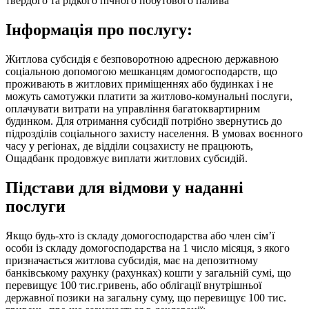
твердого та рідкого пічного побутового палива
Інформація про послугу:
Житлова субсидія є безповоротною адресною державною
соціальною допомогою мешканцям домогосподарств, що
проживають в житлових приміщеннях або будинках і не
можуть самотужки платити за житлово-комунальні послуги,
оплачувати витрати на управління багатоквартирним
будинком. Для отримання субсидії потрібно звернутись до
підрозділів соціального захисту населення. В умовах воєнного
часу у регіонах, де відділи соцзахисту не працюють,
Ощадбанк продовжує виплати житлових субсидій.
Підстави для відмови у наданні
послуги
Якщо будь-хто із складу домогосподарства або член сім’ї
особи із складу домогосподарства на 1 число місяця, з якого
призначається житлова субсидія, має на депозитному
банківському рахунку (рахунках) кошти у загальній сумі, що
перевищує 100 тис.гривень, або облігації внутрішньої
державної позики на загальну суму, що перевищує 100 тис.