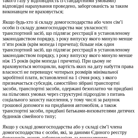
такого газу у відповідність із стандартними умовами)
відповідні нарахування проведено, заборгованість за таким
виконавцем не враховується;
Якщо будь-хто зі складу домогосподарства або член сім’ї
особи із складу домогосподарства має увласності:
транспортний засіб, що підлягає реєстрації в установленому
законодавством порядку, з року випуску якого минуло менше
п’яти років (крім мопеда і причепа); більше ніж один
транспортний засіб, що підлягає реєстрації в установленому
законодавством порядку, з року випуску якого минуло менше
ніж 15 років (крім мопеда і причепа). При цьому не
враховуються мотоцикли, вартість яких на дату набуття права
власності не перевищує чотирьох розмірів мінімальної
заробітної плати, встановленої на 1 січня року, з якого
призначається субсидія, самостійно зібрані транспортні
засоби, транспортні засоби, одержані безоплатно чи придбані
на пільгових умовах через структурні підрозділи з питань
соціального захисту населення, у тому числі за рахунок
грошової допомоги на придбання автомобіля, а також
транспортні засоби, придбані батьками-вихователями дитячих
будинків сімейного типу;
Якщо у складі домогосподарства або у складі сім’ї члена
домогосподарства є особи, які, за даними Єдиного реєстру
боржників, мають заборгованість за виконавчими