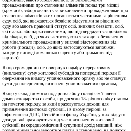
провадженнями про стягнення аліментів понад три місяці
(крім осіб, заборгованість за виконавчими провадженнями про
стягнення аліментів яких погашається частинами за рішенням
суду, осіб, які вважаються безвісно відсутніми за рішенням
суду або мають правовий статус осіб, зниклих безвісти, осіб,
які є алко- або наркозалежними, що підтверджується довідкою
від лікаря, осіб, до яких застосовуються заходи забезпечення
кримінального провадження у вигляді відсторонення від
роботи (посади), осіб, до яких застосовуються запобіжні
заходи у вигляді домашнього арешту або тримання під
вартою);
Якщо громадянин не повернув надміру перераховану
(виплачену) суму житлової субсидії за попередні періоди її
одержання на вимогу уповноваженого органу або не сплачує
суми до повернення, визначені уповноваженим органом;
Якщо у складі домогосподарства або у складі сім’ї члена
домогосподарства є особи, що досягли 18- річного віку станом
на початок періоду, за який враховуються доходи для
призначення житлової субсидії, і в цьому періоді: за
інформацією ДПС, Пенсійного фонду України, у них відсутні
доходи, які враховуються під час призначення житлової
субсидії; їм середньомісячний сукупний дохід менший, ніж
розмір мінімальної заробітної плати, встановленої на початок