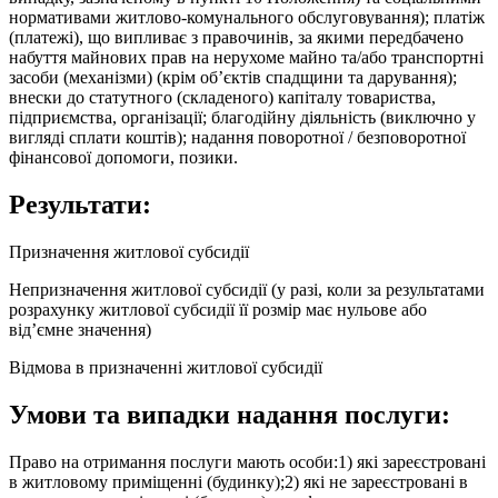
нормативами житлово-комунального обслуговування); платіж
(платежі), що випливає з правочинів, за якими передбачено
набуття майнових прав на нерухоме майно та/або транспортні
засоби (механізми) (крім об’єктів спадщини та дарування);
внески до статутного (складеного) капіталу товариства,
підприємства, організації; благодійну діяльність (виключно у
вигляді сплати коштів); надання поворотної / безповоротної
фінансової допомоги, позики.
Результати:
Призначення житлової субсидії
Непризначення житлової субсидії (у разі, коли за результатами
розрахунку житлової субсидії її розмір має нульове або
від’ємне значення)
Відмова в призначенні житлової субсидії
Умови та випадки надання послуги:
Право на отримання послуги мають особи:1) які зареєстровані
в житловому приміщенні (будинку);2) які не зареєстровані в