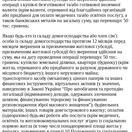
операції з купівлі безготівкової та/або готівкової іноземної
валюти (крім валюти, отриманої від благодійних організацій
або придбаної для оплати медичних та/або освітніх послуг), а
також банківських металів на загальну суму, що перевищує 50
тис. гривень;
Якщо будь-хто із складу домогосподарства або член сім’ї
особи із складу домогосподарства протягом 12 місяців перед
місяцем звернення за призначенням житлової субсидії,
призначенням житлової субсидії без звернення здійснив на
суму, яка на дату проведення операції перевищує 50 тис.
гривень: купівлю земельної ділянки, квартири (будинку) (крім
житла, отриманого або придбаного за рахунок державного чи
місцевого бюджету); іншого нерухомого майна;
транспортного засобу (механізму); цінних паперів та інших
фінансових інструментів, віртуальних активів (у значенні,
наведеному в Законі України “Про запобігання та протидію
легалізації (відмиванню) доходів, одержаних злочинним
шляхом, фінансуванню тероризму та фінансуванню
розповсюдження зброї масового знищення”); будівельних
матеріалів; інших товарів довгострокового вжитку; оплатив
(одноразово) будь-які роботи або послуги (крім медичних,
освітніх та житловокомунальних послуг згідно із соціальною
нормою житла (в тому числі понаднормової площі житла у
випадку, зазначеному в пункті 10 Положення) та соціальними