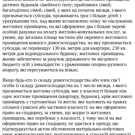
дитячих будинків сімейного типу; прийомних сімей;
багатодітних сімей, сімей, у яких на початок місяця, з якого
призначається субсидія, проживають троє і більше дітей з
урахуванням тих, над якими встановлено опіку чи піклування;
житлових приміщень, на які оформлено два і більше окремі
особові рахунки на оплату житлово-комунальних послуг, за
умови, що загальна площа частини або окремого житлового
приміщення кожного домогосподарства, на яку призначається
субсидія, не перевищує 130 кв. метрів для квартири, 230 кв.
метрів для індивідуального будинку; житлових приміщень,
якими забезпечено за рахунок державного чи місцевого
бюджету осіб з інвалідністю з ураженнями опорно-рухового
апарату, які пересуваються на візках;
Якщо будь-хто із складу домогосподарства або член сім’ї
особи із складу домогосподарства на 1 число місяця, з якого
призначається житлова субсидія, має у власності більше ніж
одне житлове приміщення (квартиру, будинок), крім житлових
приміщень у гуртожитках та житла: яке належить на правах
спільної сумісної або часткової власності; на яке оформлено
право на спадщину, за умови, що жодне із житлових
приміщень, яке перебуває у власності, у тому числі на яке
оформлено право на спадщину, не здається в оренду, що
підтверджується актом обстеження матеріально-побутових
умов домогосподарства; розташованого в сільській місцевості,