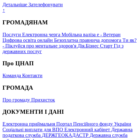
Детальніше
Зателефонувати
↑
ГРОМАДЯНАМ
Послуги
Електронна черга
Мобільна валіза
е - Ветеран
Цифрова освіта онлайн
Безоплатна правнича допомога
Ти як?
- Піклуйся про ментальне здоров'я
Дія.Бізнес Старт
Гід з
державних послуг
Про ЦНАП
Команда
Контакти
ГРОМАДА
Про громаду
Прихисток
ДОКУМЕНТИ І ДАНІ
Електронна приймальня
Портал Пенсійного фонду України
Соціальні виплати для ВПО
Електронний кабінет Державна
податкова служба
ДЕРЖГЕОКАДАСТР
Державна служба