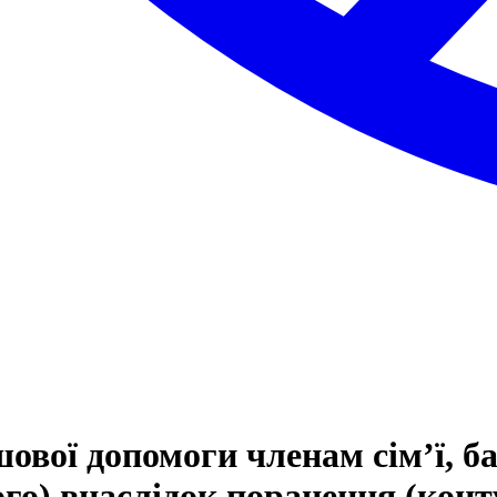
ової допомоги членам сім’ї, 
го) внаслідок поранення (конту