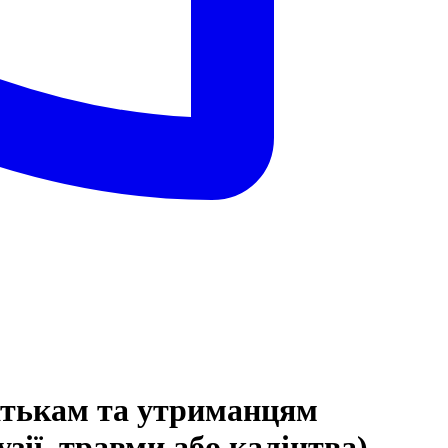
батькам та утриманцям
зії, травми або каліцтва),