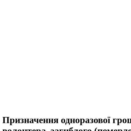
Призначення одноразової грош
волонтера, загиблого (померло