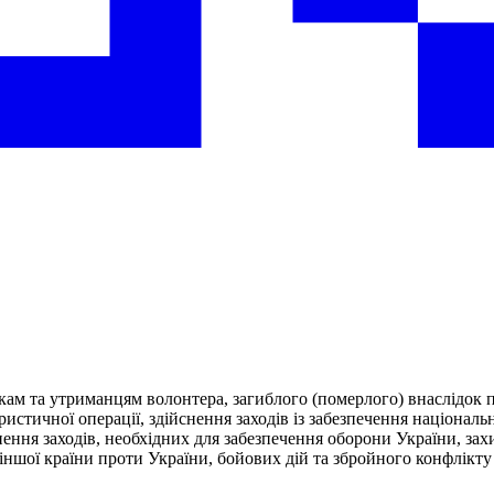
ам та утриманцям волонтера, загиблого (померлого) внаслідок по
тичної операції, здійснення заходів із забезпечення національної
нення заходів, необхідних для забезпечення оборони України, захи
 іншої країни проти України, бойових дій та збройного конфлікту