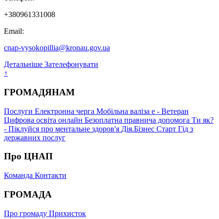
+380961331008
Email:
cnap-vysokopillia@kronau.gov.ua
Детальніше
Зателефонувати
↑
ГРОМАДЯНАМ
Послуги
Електронна черга
Мобільна валіза
е - Ветеран
Цифрова освіта онлайн
Безоплатна правнича допомога
Ти як?
- Піклуйся про ментальне здоров'я
Дія.Бізнес Старт
Гід з
державних послуг
Про ЦНАП
Команда
Контакти
ГРОМАДА
Про громаду
Прихисток