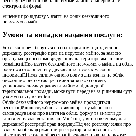
реєстру речових прав на нерухоме майно в паперовій чи
електронній формі.
Рішення про відмову у взятті на облік безхазяйного
нерухомого майна.
Умови та випадки надання послуги:
Безхазяйні речі беруться на облік органом, що здійснює
державну реєстрацію прав на нерухоме майно, за заявою
органу місцевого самоврядування на території якого вони
розміщені.Про взяття безхазяйного нерухомого майна на облік
робиться оголошення у друкованих засобах масової
інформації.Після спливу одного року з дня взяття на облік
безхазяйної нерухомої речі вона за заявою органу,
уповноваженому управляти майном відповідної
територіальної громади, може бути передана за рішенням суду
у комунальну власність.
Облік безхазяйного нерухомого майна проводиться
реєстраційною службою за заявою органу місцевого
самоврядування про взяття на облік, форму та вимоги до
заповнення якої встановлює Мін’юст, у встановленому для
державної реєстрації прав порядку.Під час розгляду заяви про
взяття на облік державний реєстратор встановлює факт
відсутності державної реєстрації речових прав на нерухоме