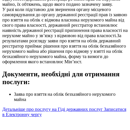
майно, їх обтяжень, щодо якого подано зазначену заяву.
У разі коли підставою для звернення органу місцевого
самоврядування до органу державної реєстрації прав із заявою
про взяття на облік є відмова власника нерухомого майна від
свого права власності, державний реєстратор встановлює
наявність державної реєстрації припинення права власності на
нерухоме майно у зв’язку з відмовою від права власності.За
результатами розгляду заяви про взяття на облік державний
реєстратор приймає рішення про взяття на облік безхазяйного
нерухомого майна або рішення про відмову у взятті на облік
безхазяйного нерухомого майна, форму та вимоги до
оформлення якого встановлює Мін’юст.
Документи, необхідні для отримання
послуги:
Заява про взяття на облік безхазяйного нерухомого
майна
Детальніше про послугу на Гіді державних послуг
Записатися
в Електронну чергу