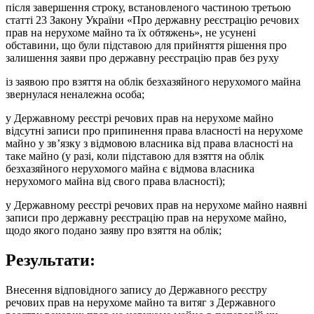
після завершення строку, встановленого частиною третьою
статті 23 Закону України «Про державну реєстрацію речових
прав на нерухоме майно та їх обтяжень», не усунені
обставини, що були підставою для прийняття рішення про
залишення заяви про державну реєстрацію прав без руху
із заявою про взяття на облік безхазяйного нерухомого майна
звернулася неналежна особа;
у Державному реєстрі речових прав на нерухоме майно
відсутні записи про припинення права власності на нерухоме
майно у зв’язку з відмовою власника від права власності на
таке майно (у разі, коли підставою для взяття на облік
безхазяйного нерухомого майна є відмова власника
нерухомого майна від свого права власності);
у Державному реєстрі речових прав на нерухоме майно наявні
записи про державну реєстрацію прав на нерухоме майно,
щодо якого подано заяву про взяття на облік;
Результати:
Внесення відповідного запису до Державного реєстру
речових прав на нерухоме майно та витяг з Державного