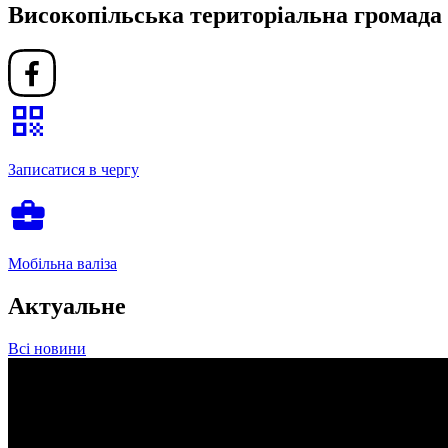
Високопільська територіальна громада
qr_code
Записатися в чергу
business_center
Мобільна валіза
Актуальне
Всі новини